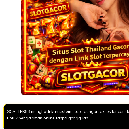
SCATTER88 menghadirkan sistem stabil dengan akses lancar d
untuk pengalaman online tanpa gangguan.