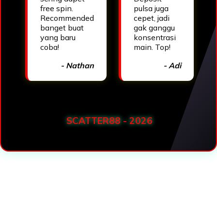
free spin.
pulsa juga
Recommended
cepet, jadi
banget buat
gak ganggu
yang baru
konsentrasi
coba!
main. Top!
- Nathan
- Adi
SCATTER88 - 2026