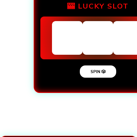
🎰 LUCKY SLOT
SPIN 🎲