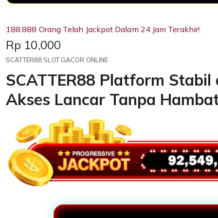
188.888 Orang Telah Jackpot Dalam 24 Jam Terakhir!
Price:
Rp 10,000
SCATTER88 SLOT GACOR ONLINE
SCATTER88 Platform Stabil
Akses Lancar Tanpa Hamba