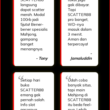
langsung
gak dibayar.
dapat scatter
Tapi
merah. Modal
SCATTER88
100rb jadi
pro banget,
5juta! Bener-
WD-nya
bener spesialis
masuk dalam
Mahjong,
3 menit.
gampang
Aman dan
banget
terpercaya!
menangnya.
-
- Tony
Jamaluddin
Setiap hari
Udah coba
buka
banyak situs,
SCATTER88
tapi main
emang gak
Mahjong di
pernah salah.
SCATTER88
Info slot
itu beda feel-
gacornya
nya. Lebih